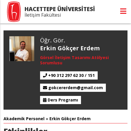
HACETTEPE ÜNİVERSİTESİ
İletişim Fakültesi
Öğr. Gör.
Erkin Gökçer Erdem
Görsel İletişim Tasarımı Atölyesi
Sorumlusu
+90 312 297 62 30 / 151
gokcererdem@gmail.com
Ders Programı
Akademik Personel
»
Erkin Gökçer Erdem