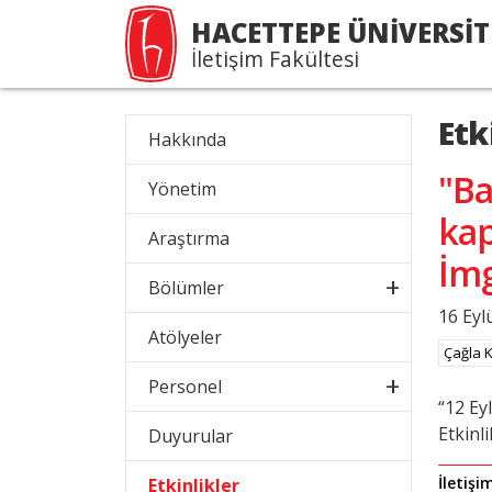
HACETTEPE ÜNİVERSİT
İletişim Fakültesi
Etk
Hakkında
"Ba
Yönetim
kap
Araştırma
İmg
Bölümler
16 Eyl
Atölyeler
Çağla 
Personel
“12 Eyl
Etkinl
Duyurular
İletişi
Etkinlikler