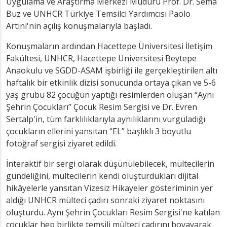
Uygulama ve Araştırma Merkezi Müdürü Prof. Dr. Sema
Buz ve UNHCR Türkiye Temsilci Yardımcısı Paolo
Artini'nin açılış konuşmalarıyla başladı.
Konuşmaların ardından Hacettepe Üniversitesi İletişim
Fakültesi, UNHCR, Hacettepe Üniversitesi Beytepe
Anaokulu ve SGDD-ASAM işbirliği ile gerçekleştirilen altı
haftalık bir etkinlik dizisi sonucunda ortaya çıkan ve 5-6
yaş grubu 82 çocuğun yaptığı resimlerden oluşan “Aynı
Şehrin Çocukları” Çocuk Resim Sergisi ve Dr. Evren
Sertalp'in, tüm farklılıklarıyla aynılıklarını vurguladığı
çocukların ellerini yansıtan “EL” başlıklı 3 boyutlu
fotoğraf sergisi ziyaret edildi.
İnteraktif bir sergi olarak düşünülebilecek, mültecilerin
gündeliğini, mültecilerin kendi oluşturdukları dijital
hikâyelerle yansıtan Vizesiz Hikayeler gösteriminin yer
aldığı UNHCR mülteci çadırı sonraki ziyaret noktasını
oluşturdu. Aynı Şehrin Çocukları Resim Sergisi'ne katılan
çocuklar hep birlikte temsili mülteci çadırını boyayarak