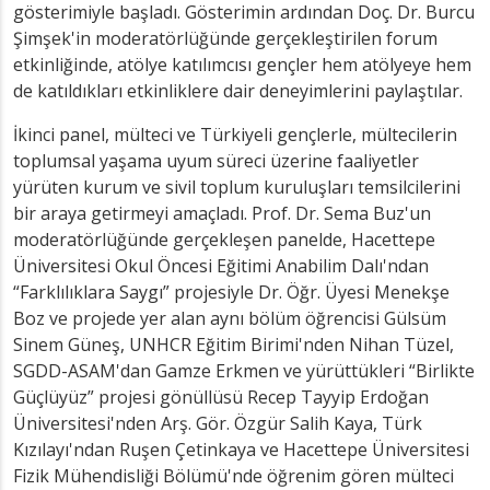
gösterimiyle başladı. Gösterimin ardından Doç. Dr. Burcu
Şimşek'in moderatörlüğünde gerçekleştirilen forum
etkinliğinde, atölye katılımcısı gençler hem atölyeye hem
de katıldıkları etkinliklere dair deneyimlerini paylaştılar.
İkinci panel, mülteci ve Türkiyeli gençlerle, mültecilerin
toplumsal yaşama uyum süreci üzerine faaliyetler
yürüten kurum ve sivil toplum kuruluşları temsilcilerini
bir araya getirmeyi amaçladı. Prof. Dr. Sema Buz'un
moderatörlüğünde gerçekleşen panelde, Hacettepe
Üniversitesi Okul Öncesi Eğitimi Anabilim Dalı'ndan
“Farklılıklara Saygı” projesiyle Dr. Öğr. Üyesi Menekşe
Boz ve projede yer alan aynı bölüm öğrencisi Gülsüm
Sinem Güneş, UNHCR Eğitim Birimi'nden Nihan Tüzel,
SGDD-ASAM'dan Gamze Erkmen ve yürüttükleri “Birlikte
Güçlüyüz” projesi gönüllüsü Recep Tayyip Erdoğan
Üniversitesi'nden Arş. Gör. Özgür Salih Kaya, Türk
Kızılayı'ndan Ruşen Çetinkaya ve Hacettepe Üniversitesi
Fizik Mühendisliği Bölümü'nde öğrenim gören mülteci