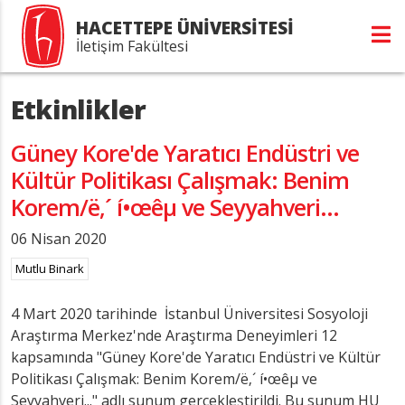
HACETTEPE ÜNİVERSİTESİ
İletişim Fakültesi
Etkinlikler
Güney Kore'de Yaratıcı Endüstri ve
Kültür Politikası Çalışmak: Benim
Korem/ë‚´ í•œêµ­ ve Seyyahveri...
06 Nisan 2020
Mutlu Binark
4 Mart 2020 tarihinde İstanbul Üniversitesi Sosyoloji
Araştırma Merkez'nde Araştırma Deneyimleri 12
kapsamında "Güney Kore'de Yaratıcı Endüstri ve Kültür
Politikası Çalışmak: Benim Korem/ë‚´ í•œêµ­ ve
Seyyahveri..." adlı sunum gerçekleştirildi. Bu sunum HU