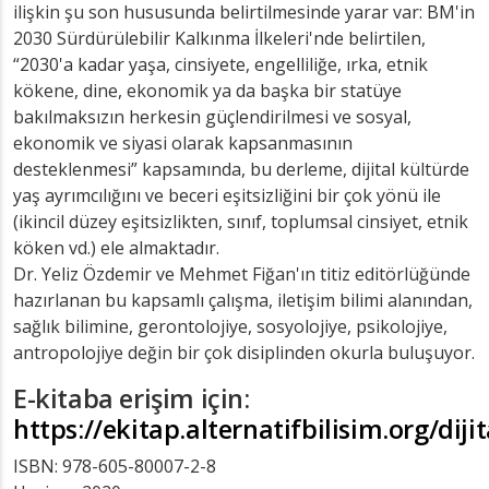
ilişkin şu son hususunda belirtilmesinde yarar var: BM'in
2030 Sürdürülebilir Kalkınma İlkeleri'nde belirtilen,
“2030'a kadar yaşa, cinsiyete, engelliliğe, ırka, etnik
kökene, dine, ekonomik ya da başka bir statüye
bakılmaksızın herkesin güçlendirilmesi ve sosyal,
ekonomik ve siyasi olarak kapsanmasının
desteklenmesi” kapsamında, bu derleme, dijital kültürde
yaş ayrımcılığını ve beceri eşitsizliğini bir çok yönü ile
(ikincil düzey eşitsizlikten, sınıf, toplumsal cinsiyet, etnik
köken vd.) ele almaktadır.
Dr. Yeliz Özdemir ve Mehmet Fiğan'ın titiz editörlüğünde
hazırlanan bu kapsamlı çalışma, iletişim bilimi alanından,
sağlık bilimine, gerontolojiye, sosyolojiye, psikolojiye,
antropolojiye değin bir çok disiplinden okurla buluşuyor.
E-kitaba erişim için:
https://ekitap.alternatifbilisim.org/diji
ISBN: 978-605-80007-2-8