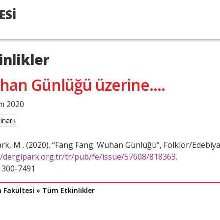
ESİ
inlikler
an Günlüğü üzerine....
m 2020
Binark
rk, M . (2020). “Fang Fang: Wuhan Günlüğü”, Folklor/Edebiya
//dergipark.org.tr/tr/pub/fe/issue/57608/818363.
1300-7491
m Fakültesi » Tüm Etkinlikler