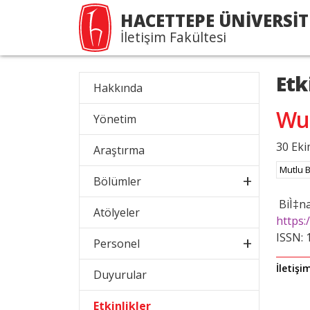
HACETTEPE ÜNİVERSİT
İletişim Fakültesi
Etk
Hakkında
Wuh
Yönetim
30 Eki
Araştırma
Mutlu 
Bölümler
BiÌ‡na
Atölyeler
https:
ISSN: 
Personel
İletişi
Duyurular
Etkinlikler