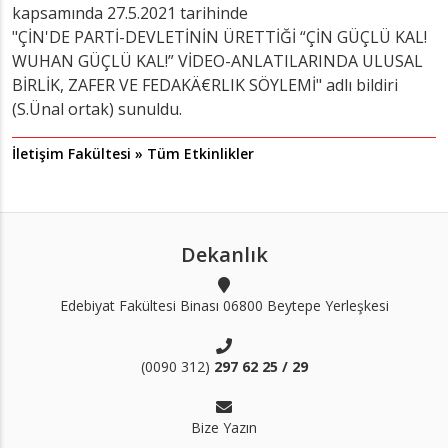
kapsamında 27.5.2021 tarihinde
"ÇİN'DE PARTİ-DEVLETİNİN ÜRETTİĞİ “ÇİN GÜÇLÜ KAL!
WUHAN GÜÇLÜ KAL!” VİDEO-ANLATILARINDA ULUSAL
BİRLİK, ZAFER VE FEDAKÄ€RLIK SÖYLEMİ" adlı bildiri
(S.Ünal ortak) sunuldu.
İletişim Fakültesi » Tüm Etkinlikler
Dekanlık
Edebiyat Fakültesi Binası 06800 Beytepe Yerleşkesi
(0090 312)
297 62 25 / 29
Bize Yazın