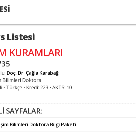
ESİ
s Listesi
LM KURAMLARI
735
lu:
Doç. Dr. Çağla Karabağ
im Bilimleri Doktora
i
•
Türkçe
• Kredi: 223 • AKTS: 10
Lİ SAYFALAR:
işim Bilimleri Doktora Bilgi Paketi