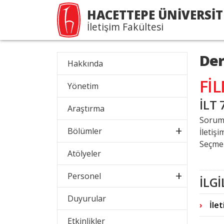
HACETTEPE ÜNİVERSİT
İletişim Fakültesi
Der
Hakkında
Fİ
Yönetim
İLT 
Araştırma
Sorum
Bölümler
İletiş
Seçmel
Atölyeler
Personel
İLGİ
Duyurular
İlet
Etkinlikler