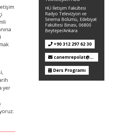
etişim
HÜ İletişim Fakültesi
Radyo Televizyon ve
i
Sinema Bölümü, Edebiyat
mli
Fakültesi Binası, 06800
anına
Beytepe/Ankara
i
nmak
+90 312 297 62 30
canemrepolat@gmail.com
Ders Programı
i,
arih
a yer
n
yoruz.