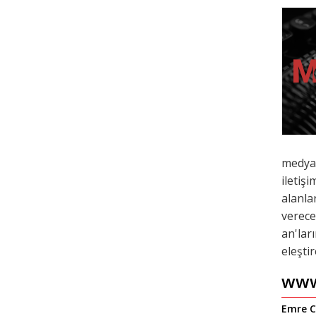
medya, 
iletişi
alanla
verece
an'lar
eleşti
www
Emre C