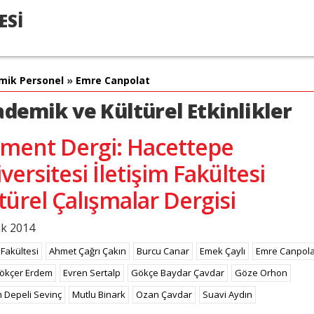
ESİ
mik Personel
»
Emre Canpolat
demik ve Kültürel Etkinlikler
ment Dergi: Hacettepe
versitesi İletişim Fakültesi
türel Çalışmalar Dergisi
ak 2014
 Fakültesi
Ahmet Çağrı Çakın
Burcu Canar
Emek Çaylı
Emre Canpola
Gökçer Erdem
Evren Sertalp
Gökçe Baydar Çavdar
Göze Orhon
 Depeli Sevinç
Mutlu Binark
Ozan Çavdar
Suavi Aydın