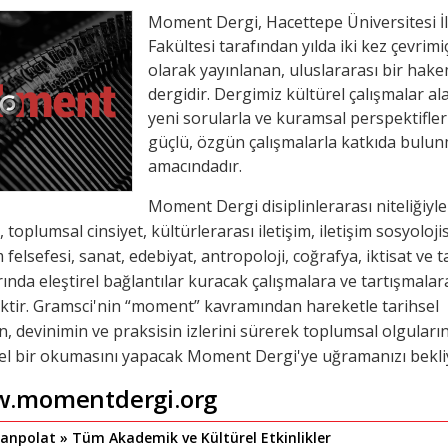
Moment Dergi, Hacettepe Üniversitesi İl
Fakültesi tarafından yılda iki kez çevrimiç
olarak yayınlanan, uluslararası bir hake
dergidir. Dergimiz kültürel çalışmalar al
yeni sorularla ve kuramsal perspektifler
güçlü, özgün çalışmalarla katkıda bulu
amacındadır.
Moment Dergi disiplinlerarası niteliğiyle
toplumsal cinsiyet, kültürlerarası iletişim, iletişim sosyolojis
m felsefesi, sanat, edebiyat, antropoloji, coğrafya, iktisat ve t
rında eleştirel bağlantılar kuracak çalışmalara ve tartışmalar
ktir. Gramsci'nin “moment” kavramından hareketle tarihsel
ın, devinimin ve praksisin izlerini sürerek toplumsal olguları
rel bir okumasını yapacak Moment Dergi'ye uğramanızı bekli
.momentdergi.org
anpolat » Tüm Akademik ve Kültürel Etkinlikler