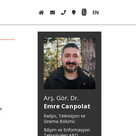
EN
Arş. Gör. Dr.
Emre Canpolat
t
Radyo, Televizyon ve
Sinema Bölümü
Bilişim ve Enformasyon
Teknolojileri ABD