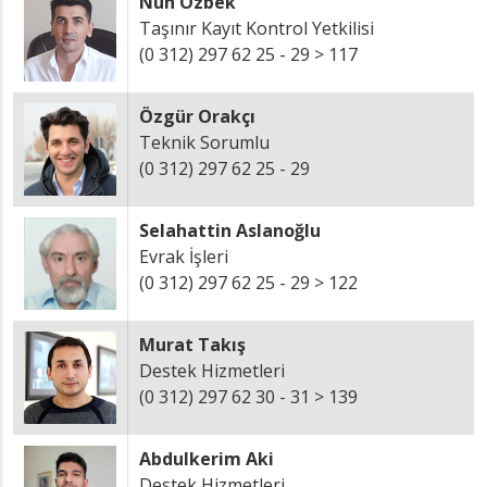
Nuh Özbek
Taşınır Kayıt Kontrol Yetkilisi
(0 312) 297 62 25 - 29 > 117
Özgür Orakçı
Teknik Sorumlu
(0 312) 297 62 25 - 29
Selahattin Aslanoğlu
Evrak İşleri
(0 312) 297 62 25 - 29 > 122
Murat Takış
Destek Hizmetleri
(0 312) 297 62 30 - 31 > 139
Abdulkerim Aki
Destek Hizmetleri