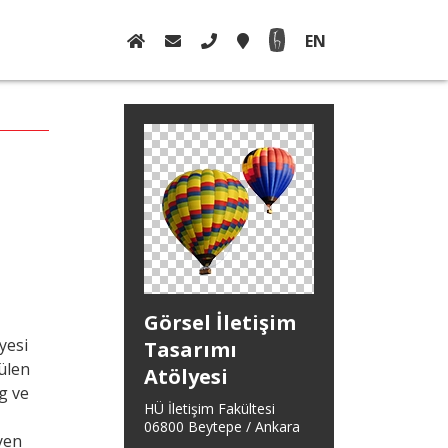
EN
Görsel İletişim
yesi
Tasarımı
ülen
Atölyesi
rg ve
HÜ İletişim Fakültesi
06800 Beytepe / Ankara
yen