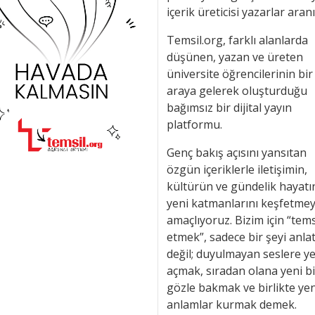
içerik üreticisi yazarlar aran
Temsil.org, farklı alanlarda
düşünen, yazan ve üreten
üniversite öğrencilerinin bir
araya gelerek oluşturduğu
bağımsız bir dijital yayın
platformu.
Genç bakış açısını yansıtan
özgün içeriklerle iletişimin,
kültürün ve gündelik hayatı
yeni katmanlarını keşfetmey
amaçlıyoruz. Bizim için “tems
etmek”, sadece bir şeyi anl
değil; duyulmayan seslere y
açmak, sıradan olana yeni bi
gözle bakmak ve birlikte yen
anlamlar kurmak demek.