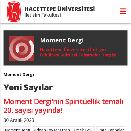
HACETTEPE ÜNİVERSİTESİ
İletişim Fakültesi
Moment Dergi
Hacettepe Üniversitesi İletişim
Fakültesi Kültürel Çalışmalar Dergisi
Moment Dergi
Yeni Sayılar
Moment Dergi'nin Spiritüellik temalı
20. sayısı yayında!
30 Aralık 2023
Moment Dergi
Adnan Toygar Ercan
Emek Çaylı
Emre Canpolat