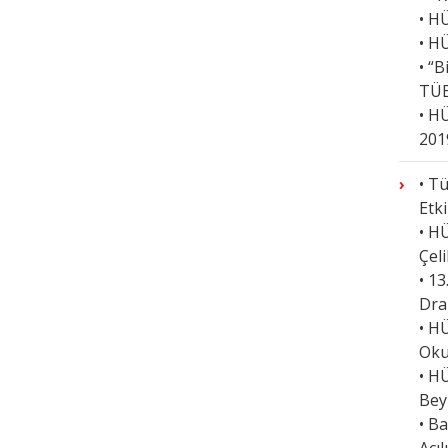
• H
• H
• “
TÜB
• H
201
• Tü
Etki
• HÜ
Çeli
• 1
Dra
• H
Oku
• HÜ
Bey
• B