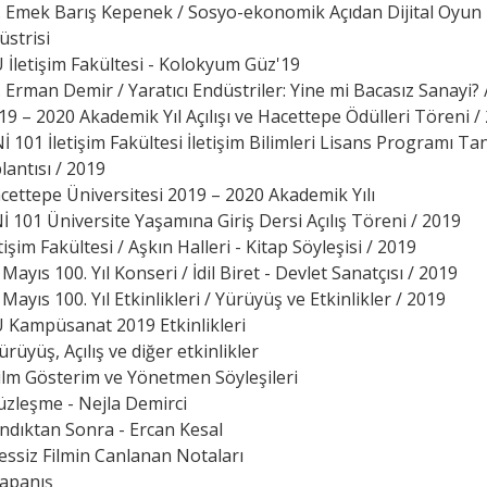
 Emek Barış Kepenek / Sosyo-ekonomik Açıdan Dijital Oyun
üstrisi
Ü İletişim Fakültesi - Kolokyum Güz'19
 Erman Demir / Yaratıcı Endüstriler: Yine mi Bacasız Sanayi? 
019 – 2020 Akademik Yıl Açılışı ve Hacettepe Ödülleri Töreni /
İ 101 İletişim Fakültesi İletişim Bilimleri Lisans Programı Ta
lantısı / 2019
acettepe Üniversitesi 2019 – 2020 Akademik Yılı
 101 Üniversite Yaşamına Giriş Dersi Açılış Töreni / 2019
etişim Fakültesi / Aşkın Halleri - Kitap Söyleşisi / 2019
 Mayıs 100. Yıl Konseri / İdil Biret - Devlet Sanatçısı / 2019
 Mayıs 100. Yıl Etkinlikleri / Yürüyüş ve Etkinlikler / 2019
Ü Kampüsanat 2019 Etkinlikleri
rüyüş, Açılış ve diğer etkinlikler
ilm Gösterim ve Yönetmen Söyleşileri
leşme - Nejla Demirci
dıktan Sonra - Ercan Kesal
essiz Filmin Canlanan Notaları
apanış