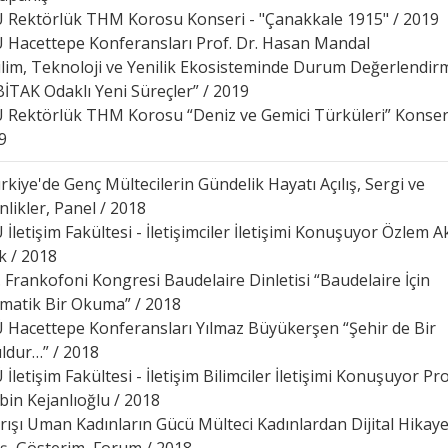
Ü Rektörlük THM Korosu Konseri - "Çanakkale 1915" / 2019
Ü Hacettepe Konferansları Prof. Dr. Hasan Mandal
Bilim, Teknoloji ve Yenilik Ekosisteminde Durum Değerlendirm
İTAK Odaklı Yeni Süreçler” / 2019
Ü Rektörlük THM Korosu “Deniz ve Gemici Türküleri” Konseri
9
rkiye'de Genç Mültecilerin Gündelik Hayatı Açılış, Sergi ve
nlikler, Panel / 2018
 İletişim Fakültesi - İletişimciler İletişimi Konuşuyor Özlem 
k / 2018
3. Frankofoni Kongresi Baudelaire Dinletisi “Baudelaire İçin
matik Bir Okuma” / 2018
Ü Hacettepe Konferansları Yılmaz Büyükerşen “Şehir de Bir
ldur…” / 2018
 İletişim Fakültesi - İletişim Bilimciler İletişimi Konuşuyor Pro
bin Kejanlıoğlu / 2018
arışı Uman Kadınların Gücü Mülteci Kadınlardan Dijital Hikaye