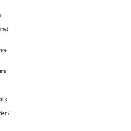
e
eme)
mre
ımı
ılık
ler /