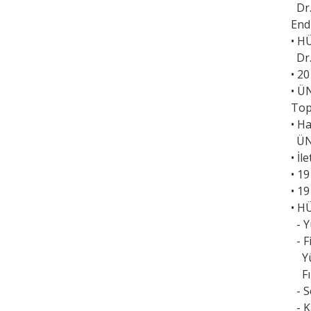
Dr.
End
• H
Dr.
• 2
• ÜN
Top
• H
ÜNİ
• İl
• 19
• 19
• H
- Yü
- F
Yüz
Fın
- S
- K