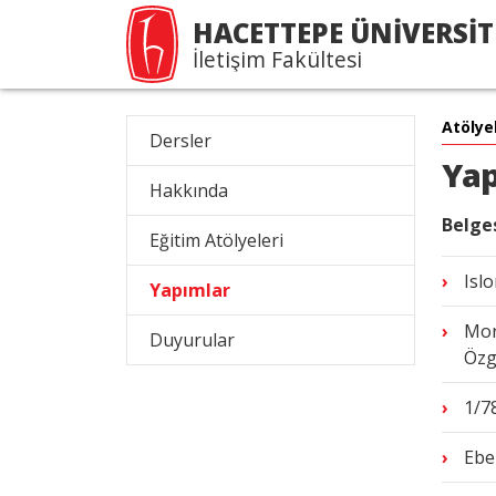
HACETTEPE ÜNİVERSİT
İletişim Fakültesi
Atölye
Dersler
Yap
Hakkında
Belges
Eğitim Atölyeleri
Isl
Yapımlar
Mor
Duyurular
Özg
1/7
Ebe