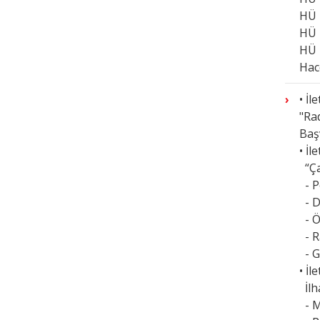
HÜ 
HÜ 
HÜ 
Hac
• İl
"Ra
Baş
• İl
“Ça
- P
- D
- Ö
- R
- G
• İl
İlh
- M