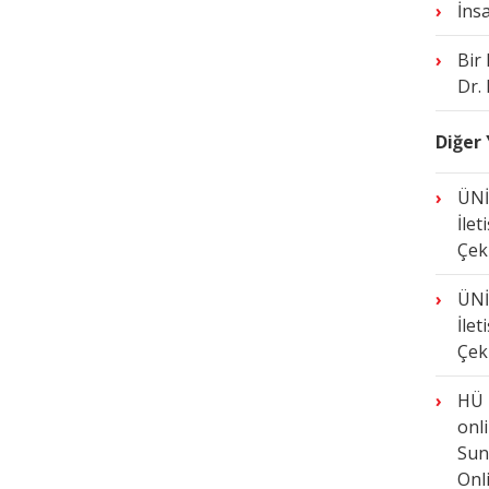
İns
Bir
Dr.
Diğer
ÜNİ
İlet
Çek
ÜNİ
İlet
Çek
HÜ 
onl
Sun
Onl