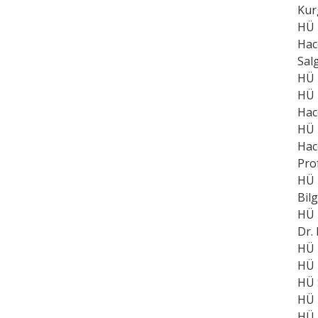
Kur
HÜ 
Hac
Salg
HÜ 
HÜ 
Hac
HÜ 
Hac
Pro
HÜ 
Bilg
HÜ 
Dr.
HÜ 
HÜ 
HÜ 
HÜ 
HÜ E