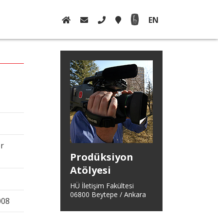
EN
r
Prodüksiyon
Atölyesi
HÜ İletişim Fakültesi
06800 Beytepe / Ankara
008