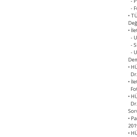
- P
- F
• T
Değ
• İ
- U
- S
- U
Dem
• H
Dr.
• İl
Fot
• H
Dr.
Sor
• P
201
• H