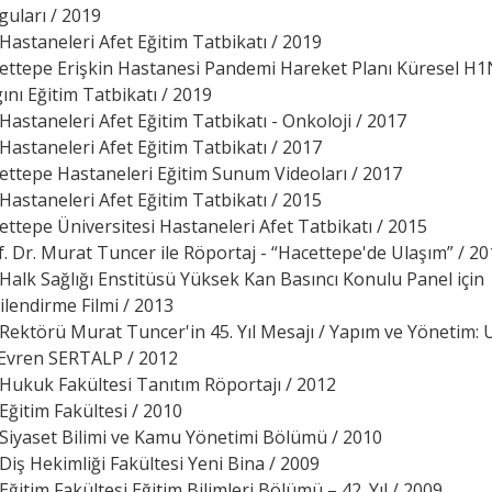
guları / 2019
Hastaneleri Afet Eğitim Tatbikatı / 2019
ettepe Erişkin Hastanesi Pandemi Hareket Planı Küresel H
ını Eğitim Tatbikatı / 2019
Hastaneleri Afet Eğitim Tatbikatı - Onkoloji / 2017
Hastaneleri Afet Eğitim Tatbikatı / 2017
ettepe Hastaneleri Eğitim Sunum Videoları / 2017
Hastaneleri Afet Eğitim Tatbikatı / 2015
ettepe Üniversitesi Hastaneleri Afet Tatbikatı / 2015
f. Dr. Murat Tuncer ile Röportaj - “Hacettepe'de Ulaşım” / 2
Halk Sağlığı Enstitüsü Yüksek Kan Basıncı Konulu Panel için
ilendirme Filmi / 2013
Rektörü Murat Tuncer'in 45. Yıl Mesajı / Yapım ve Yönetim: 
 Evren SERTALP / 2012
Hukuk Fakültesi Tanıtım Röportajı / 2012
Eğitim Fakültesi / 2010
Siyaset Bilimi ve Kamu Yönetimi Bölümü / 2010
Diş Hekimliği Fakültesi Yeni Bina / 2009
ğitim Fakültesi Eğitim Bilimleri Bölümü – 42. Yıl / 2009