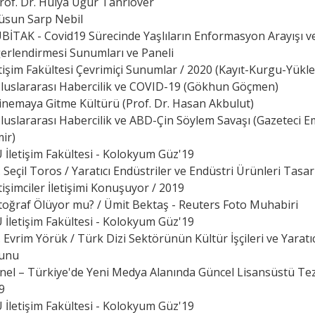
rof. Dr. Hülya Uğur Tanrıöver
üsun Sarp Nebil
ÜBİTAK - Covid19 Sürecinde Yaşlıların Enformasyon Arayışı v
erlendirmesi Sunumları ve Paneli
letişim Fakültesi Çevrimiçi Sunumlar / 2020 (Kayıt-Kurgu-Yükl
luslararası Habercilik ve COVID-19 (Gökhun Göçmen)
inemaya Gitme Kültürü (Prof. Dr. Hasan Akbulut)
luslararası Habercilik ve ABD-Çin Söylem Savaşı (Gazeteci E
ir)
Ü İletişim Fakültesi - Kolokyum Güz'19
 Seçil Toros / Yaratıcı Endüstriler ve Endüstri Ürünleri Tasar
etişimciler İletişimi Konuşuyor / 2019
oğraf Ölüyor mu? / Ümit Bektaş - Reuters Foto Muhabiri
Ü İletişim Fakültesi - Kolokyum Güz'19
 Evrim Yörük / Türk Dizi Sektörünün Kültür İşçileri ve Yaratıc
unu
anel – Türkiye'de Yeni Medya Alanında Güncel Lisansüstü Tez
9
Ü İletişim Fakültesi - Kolokyum Güz'19