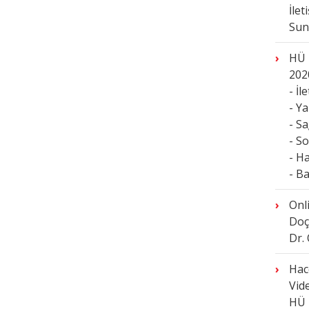
İle
Sun
HÜ 
202
- İl
- Y
- S
- S
- H
- B
Onl
Doç
Dr.
Hac
Vide
HÜ 