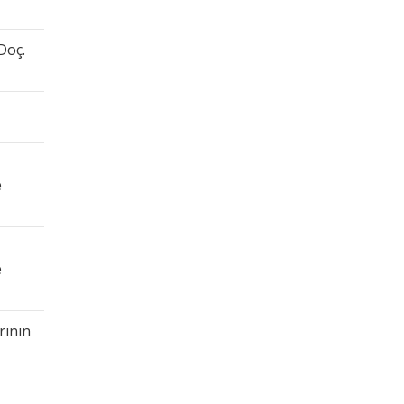
Doç.
e
e
rının