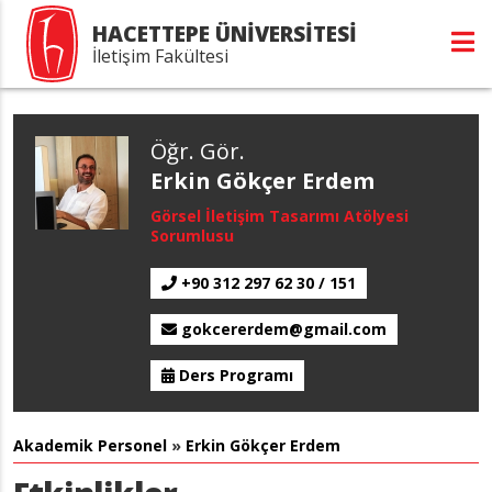
HACETTEPE ÜNİVERSİTESİ
İletişim Fakültesi
Öğr. Gör.
Erkin Gökçer Erdem
Görsel İletişim Tasarımı Atölyesi
Sorumlusu
+90 312 297 62 30 / 151
gokcererdem@gmail.com
Ders Programı
Akademik Personel
»
Erkin Gökçer Erdem