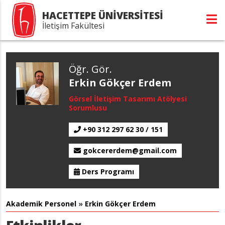
HACETTEPE ÜNİVERSİTESİ
İletişim Fakültesi
Öğr. Gör.
Erkin Gökçer Erdem
Görsel İletişim Tasarımı Atölyesi
Sorumlusu
+90 312 297 62 30 / 151
gokcererdem@gmail.com
Ders Programı
Akademik Personel
»
Erkin Gökçer Erdem