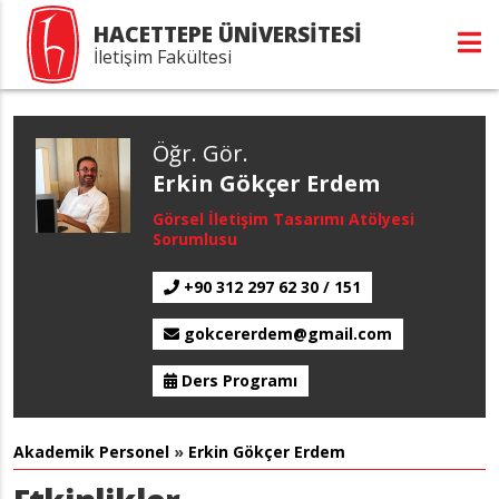
HACETTEPE ÜNİVERSİTESİ
İletişim Fakültesi
Öğr. Gör.
Erkin Gökçer Erdem
Görsel İletişim Tasarımı Atölyesi
Sorumlusu
+90 312 297 62 30 / 151
gokcererdem@gmail.com
Ders Programı
Akademik Personel
»
Erkin Gökçer Erdem