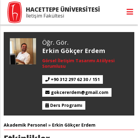
HACETTEPE ÜNİVERSİTESİ
İletişim Fakültesi
Öğr. Gör.
Erkin Gökçer Erdem
Görsel İletişim Tasarımı Atölyesi
Sorumlusu
+90 312 297 62 30 / 151
gokcererdem@gmail.com
Ders Programı
Akademik Personel
»
Erkin Gökçer Erdem