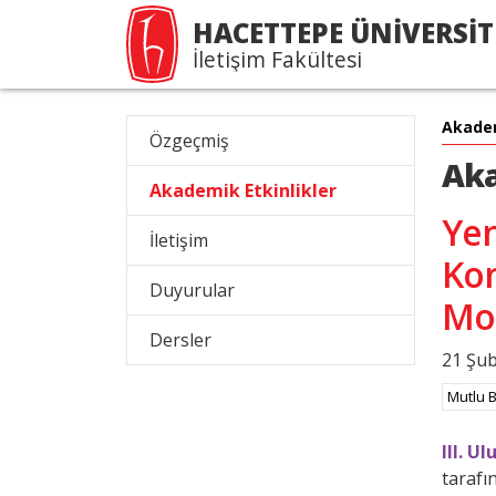
HACETTEPE ÜNİVERSİT
İletişim Fakültesi
Akade
Özgeçmiş
Aka
Akademik Etkinlikler
Yen
İletişim
Kon
Duyurular
Mod
Dersler
21 Şub
Mutlu 
III. U
tarafı