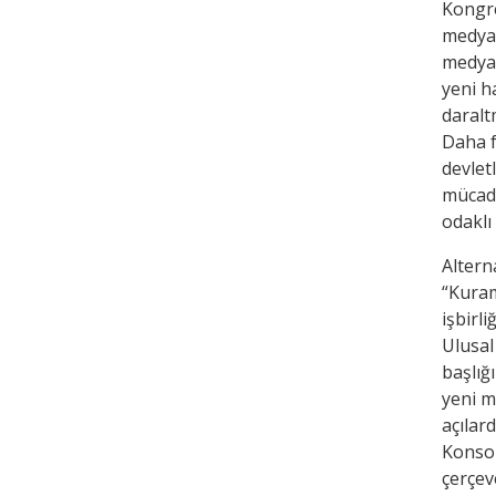
Kongre
medya 
medya 
yeni h
daraltm
Daha f
devlet
mücade
odaklı 
Alterna
“Kuram
işbirli
Ulusal
başlığ
yeni me
açılar
Konsol
çerçev