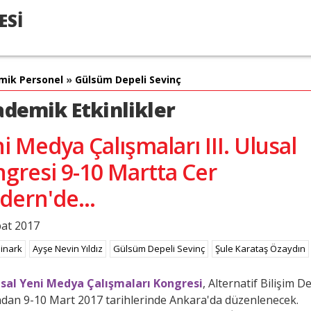
ESİ
mik Personel
»
Gülsüm Depeli Sevinç
demik Etkinlikler
i Medya Çalışmaları III. Ulusal
gresi 9-10 Martta Cer
ern'de...
at 2017
Binark
Ayşe Nevin Yıldız
Gülsüm Depeli Sevinç
Şule Karataş Özaydın
lusal Yeni Medya Çalışmaları Kongresi
, Alternatif Bilişim D
ndan 9-10 Mart 2017 tarihlerinde Ankara'da düzenlenecek.