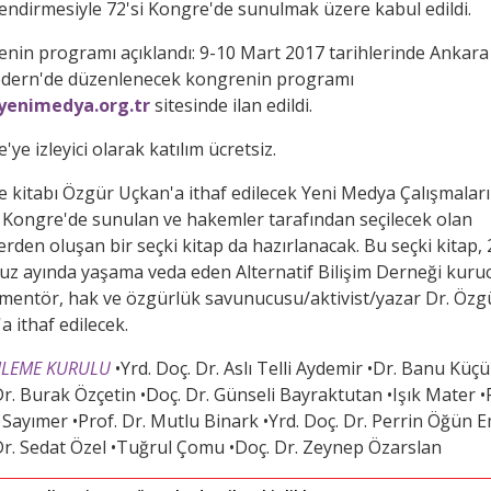
endirmesiyle 72'si Kongre'de sunulmak üzere kabul edildi.
nin programı açıklandı: 9-10 Mart 2017 tarihlerinde Ankara
dern'de düzenlenecek kongrenin programı
enimedya.org.tr
sitesinde ilan edildi.
ye izleyici olarak katılım ücretsiz.
 kitabı Özgür Uçkan'a ithaf edilecek Yeni Medya Çalışmaları I
 Kongre'de sunulan ve hakemler tarafından seçilecek olan
ilerden oluşan bir seçki kitap da hazırlanacak. Bu seçki kitap,
 ayında yaşama veda eden Alternatif Bilişim Derneği kuru
 mentör, hak ve özgürlük savunucusu/aktivist/yazar Dr. Özg
a ithaf edilecek.
LEME KURULU
•Yrd. Doç. Dr. Aslı Telli Aydemir •Dr. Banu Küç
Dr. Burak Özçetin •Doç. Dr. Günseli Bayraktutan •Işık Mater •
il Sayımer •Prof. Dr. Mutlu Binark •Yrd. Doç. Dr. Perrin Öğün 
Dr. Sedat Özel •Tuğrul Çomu •Doç. Dr. Zeynep Özarslan