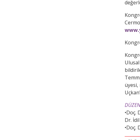
değerl
Kongre
Cermo
www.y
Kongre'
Kongre
Ulusal
bildir
Temmuz
üyesi,
Uçkan'
DÜZEN
•Doç. 
Dr. İd
•Doç. 