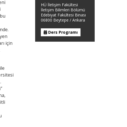
eni
HÜ İletişim Fakültesi
i
İletişim Bilimleri Bölümü
Edebiyat Fakültesi Binası
 bu
06800 Beytepe / Ankara
inde.
Ders Programı
eyen
rı için
k
ile
rsitesi
.
a”
na,
tli
u