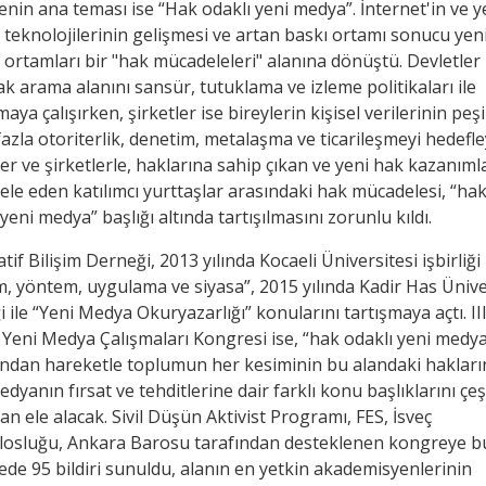
nin ana teması ise “Hak odaklı yeni medya”. İnternet'in ve y
teknolojilerinin gelişmesi ve artan baskı ortamı sonucu yen
ortamları bir "hak mücadeleleri" alanına dönüştü. Devletler
ak arama alanını sansür, tutuklama ve izleme politikaları ile
aya çalışırken, şirketler ise bireylerin kişisel verilerinin peş
azla otoriterlik, denetim, metalaşma ve ticarileşmeyi hedefl
ler ve şirketlerle, haklarına sahip çıkan ve yeni hak kazanımla
le eden katılımcı yurttaşlar arasındaki hak mücadelesi, “ha
yeni medya” başlığı altında tartışılmasını zorunlu kıldı.
tif Bilişim Derneği, 2013 yılında Kocaeli Üniversitesi işbirliği 
, yöntem, uygulama ve siyasa”, 2015 yılında Kadir Has Ünive
ği ile “Yeni Medya Okuryazarlığı” konularını tartışmaya açtı. III
 Yeni Medya Çalışmaları Kongresi ise, “hak odaklı yeni medy
ından hareketle toplumun her kesiminin bu alandaki hakları
dyanın fırsat ve tehditlerine dair farklı konu başlıklarını çeşi
dan ele alacak. Sivil Düşün Aktivist Programı, FES, İsveç
osluğu, Ankara Barosu tarafından desteklenen kongreye b
ede 95 bildiri sunuldu, alanın en yetkin akademisyenlerinin