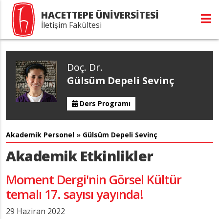
HACETTEPE ÜNİVERSİTESİ
İletişim Fakültesi
Doç. Dr.
Gülsüm Depeli Sevinç
Ders Programı
Akademik Personel
»
Gülsüm Depeli Sevinç
Akademik Etkinlikler
Moment Dergi'nin Görsel Kültür
temalı 17. sayısı yayında!
29 Haziran 2022