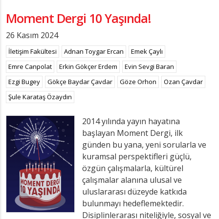
Moment Dergi 10 Yaşında!
26 Kasım 2024
İletişim Fakültesi
Adnan Toygar Ercan
Emek Çaylı
Emre Canpolat
Erkin Gökçer Erdem
Evin Sevgi Baran
Ezgi Bugey
Gökçe Baydar Çavdar
Göze Orhon
Ozan Çavdar
Şule Karataş Özaydın
2014 yılında yayın hayatına
başlayan Moment Dergi, ilk
günden bu yana, yeni sorularla ve
kuramsal perspektifleri güçlü,
özgün çalışmalarla, kültürel
çalışmalar alanına ulusal ve
uluslararası düzeyde katkıda
bulunmayı hedeflemektedir.
Disiplinlerarası niteliğiyle, sosyal ve